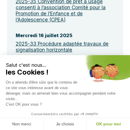
2025-35 Convention de prêt à usage
consenti à l’association Comité pour la
Promotion de l’Enfance et de
l’Adolescence (CPEA)
Mercredi 16 juillet 2025
2025-33 Procédure adaptée travaux de
signalisation horizontale
Salut c'est nous...
Vendredi 11 juillet 2025
les Cookies !
2025-32 Convention de prêt à usage
consenti à l’association Comité pour la
On a attendu d'être sûrs que le contenu de
Promotion de l’Enfance et de
ce site vous intéresse avant de vous
l’Adolescence (CPEA)
déranger, mais on aimerait bien vous accompagner pendant votre
visite...
C'est OK pour vous ?
Consentements certifiés par
En 1 clic
Non merci
Je choisis
OK pour moi