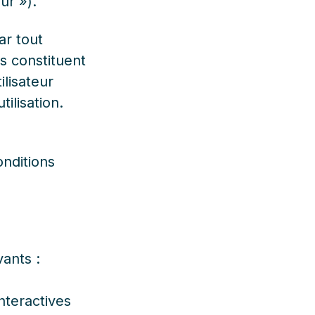
ur »).
ar tout
s constituent
ilisateur
ilisation.
nditions
vants :
interactives