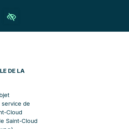
Ouvrir la barre d’outils
Recherche
LE DE LA
bjet
 service de
int-Cloud
le Saint-Cloud