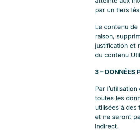
atteinte aux in
par un tiers lés
Le contenu de l
raison, supprim
justification e
du contenu Util
3 – DONNÉES
Par l’utilisatio
toutes les don
utilisées à des
et ne seront pa
indirect.