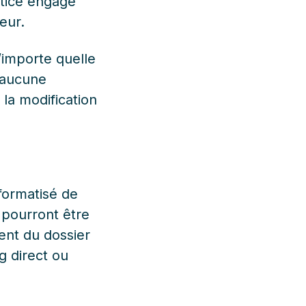
stice engagé
teur.
’importe quelle
t aucune
 la modification
nformatisé de
pourront être
ent du dossier
g direct ou