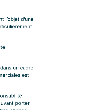
t l’objet d’une
articulièrement
ute
I dans un cadre
merciales est
onsabilité.
ouvant porter