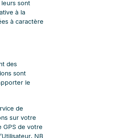
 leurs sont
tive à la
ées à caractère
nt des
ions sont
apporter le
ervice de
ons sur votre
e GPS de votre
’Utilisateur. NB