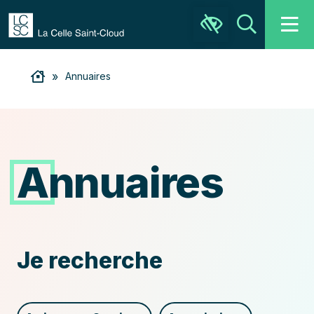
Ouvrir la barre d’outils
Recher
»
Annuaires
Annuaires
Recherchez
Je recherche
le
service