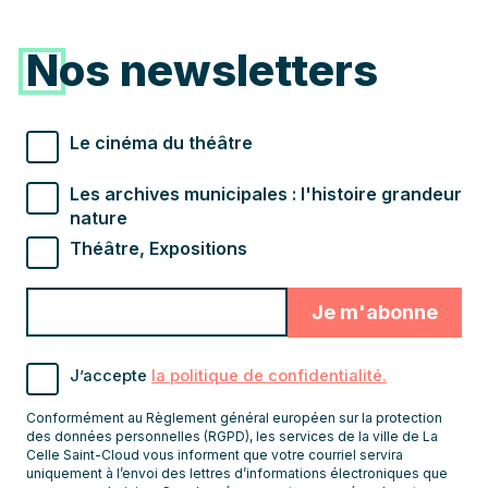
Nos newsletters
Types de newsletter souhaités
Le cinéma du théâtre
Les archives municipales : l'histoire grandeur
nature
Théâtre, Expositions
Valider
Indiquez
pour
l'adresse
s'abonner
email
J’accepte
la politique de confidentialité.
pour
recevoir
Conformément au Règlement général européen sur la protection
les
des données personnelles (RGPD), les services de la ville de La
Celle Saint-Cloud vous informent que votre courriel servira
newsletters
uniquement à l’envoi des lettres d’informations électroniques que