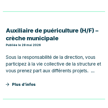
bon ordre et de la salubrité publique, du
respect des lois et…
Auxiliaire de puériculture (H/F) –
crèche municipale
Publiée le 28 mai 2026
Sous la responsabilité de la direction, vous
participez à la vie collective de la structure et
vous prenez part aux différents projets.
Vous prenez en charge les enfants de 3 mois
à 3 ans, accueillis en âge mélangé, au sein
Plus d’infos
d’une équipe de professionnels de la petite…