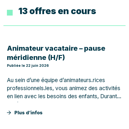
13 offres en cours
Animateur vacataire – pause
méridienne (H/F)
Publiée le 22 juin 2026
Au sein d’une équipe d’animateurs.rices
professionnels.les, vous animez des activités
en lien avec les besoins des enfants, Durant
la période scolaire, vous assurez
l’encadrement du temps des repas entre
Plus d’infos
11h20 et 13h20 de 1 à 4 jours par semaine.