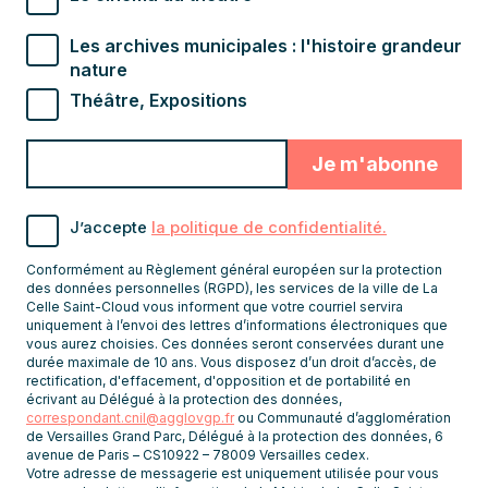
Les archives municipales : l'histoire grandeur
nature
Théâtre, Expositions
Valider
Indiquez
pour
l'adresse
s'abonner
email
J’accepte
la politique de confidentialité.
pour
recevoir
Conformément au Règlement général européen sur la protection
les
des données personnelles (RGPD), les services de la ville de La
Celle Saint-Cloud vous informent que votre courriel servira
newsletters
uniquement à l’envoi des lettres d’informations électroniques que
vous aurez choisies. Ces données seront conservées durant une
durée maximale de 10 ans. Vous disposez d’un droit d’accès, de
rectification, d'effacement, d'opposition et de portabilité en
écrivant au Délégué à la protection des données,
correspondant.cnil@agglovgp.fr
ou Communauté d’agglomération
de Versailles Grand Parc, Délégué à la protection des données, 6
avenue de Paris – CS10922 – 78009 Versailles cedex.
Votre adresse de messagerie est uniquement utilisée pour vous