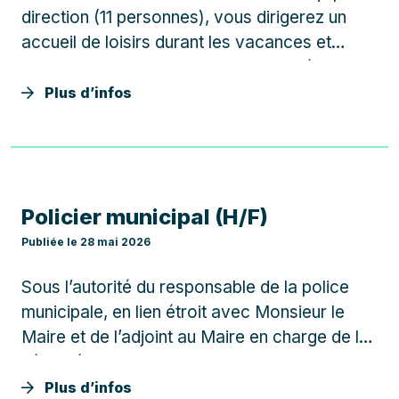
direction (11 personnes), vous dirigerez un
accueil de loisirs durant les vacances et
assurerez la coordination des activités
périscolaires hors vacances. Dans le cadre
Plus d’infos
de votre fonction de directeur d’Accueil de
loisirs, vos missions…
Policier municipal (H/F)
Publiée le 28 mai 2026
Sous l’autorité du responsable de la police
municipale, en lien étroit avec Monsieur le
Maire et de l’adjoint au Maire en charge de la
sécurité, vous participez activement au
maintien de la tranquillité, de la sécurité, du
Plus d’infos