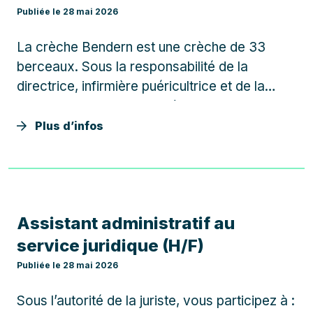
Publiée le 28 mai 2026
La crèche Bendern est une crèche de 33
berceaux. Sous la responsabilité de la
directrice, infirmière puéricultrice et de la
directrice-adjointe, infirmière, vous assurez
les missions suivantes : Organiser et animer le
Plus d’infos
jardin d’éveil de la crèche familiale : planifier
les propositions de…
Assistant administratif au
service juridique (H/F)
Publiée le 28 mai 2026
Sous l’autorité de la juriste, vous participez à :