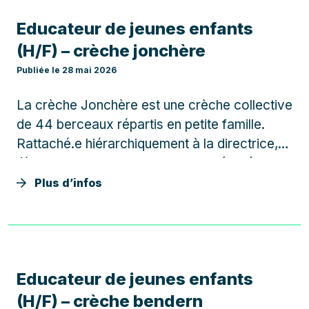
Educateur de jeunes enfants
(H/F) – crèche jonchère
Publiée le 28 mai 2026
La crèche Jonchère est une crèche collective
de 44 berceaux répartis en petite famille.
Rattaché.e hiérarchiquement à la directrice,
l’éducateur.rice de jeunes enfants (EJE)
accompagne l’enfant dans son
Plus d’infos
développement psychomoteur et affectif en
créant autour de lui un cadre…
Educateur de jeunes enfants
(H/F) – crèche bendern