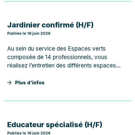
Jardinier confirmé (H/F)
Publiée le 16 juin 2026
Au sein du service des Espaces verts
composée de 14 professionnels, vous
réalisez l’entretien des différents espaces
verts urbains et naturels de la commune. A
ce titre, vous serez chargé notamment de :
Plus d’infos
Assurer l’entretien des espaces verts, des
massifs et des parcs…
Educateur spécialisé (H/F)
Publiée le 16 juin 2026