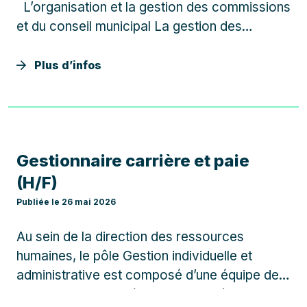
L’organisation et la gestion des commissions
et du conseil municipal La gestion des
contentieux de la Ville La gestion des actes
administratifs La gestion des assurances du
Plus d’infos
groupement de commandes Ville-CCAS Dans
le cadre de ces…
Gestionnaire carrière et paie
(H/F)
Publiée le 26 mai 2026
Au sein de la direction des ressources
humaines, le pôle Gestion individuelle et
administrative est composé d’une équipe de 3
Gestionnaires Carrière et paie et d’une