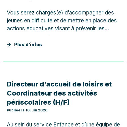
Vous serez chargés(e) d’accompagner des
jeunes en difficulté et de mettre en place des
actions éducatives visant à prévenir les
comportements à risque. Vos principales
missions seront les suivantes : – Travail de
Plus d’infos
rue pour établir un lien de confiance avec les
jeunes. –…
Directeur d’accueil de loisirs et
Coordinateur des activités
périscolaires (H/F)
Publiée le 16 juin 2026
Au sein du service Enfance et d’une équipe de