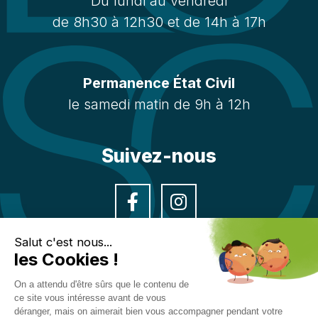
Du lundi au vendredi
de 8h30 à 12h30 et de 14h à 17h
Permanence État Civil
le samedi matin de 9h à 12h
Suivez-nous
Facebook
Instagra
Salut c'est nous...
les Cookies !
On a attendu d'être sûrs que le contenu de
ce site vous intéresse avant de vous
Politique de confidentialité
Mentions légales
déranger, mais on aimerait bien vous accompagner pendant votre