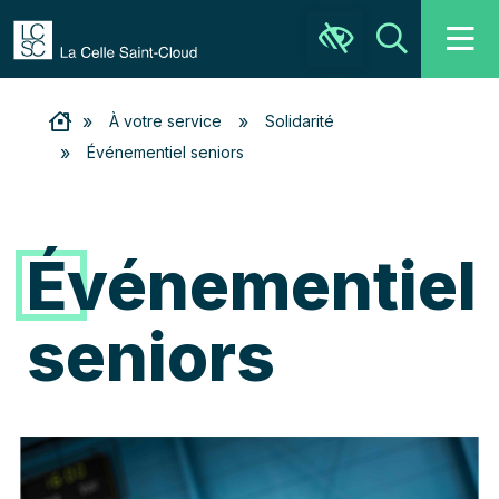
Ouvrir la barre d’outils
Recher
»
»
À votre service
Solidarité
»
Événementiel seniors
Événementiel
seniors