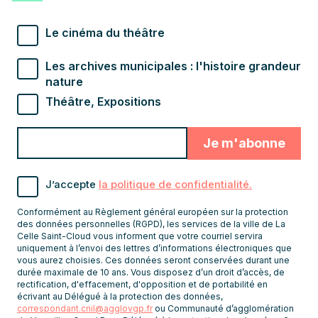
Types de newsletter souhaités
Le cinéma du théâtre
Les archives municipales : l'histoire grandeur
nature
Théâtre, Expositions
Valider
Indiquez
pour
l'adresse
s'abonner
email
J’accepte
la politique de confidentialité.
pour
recevoir
Conformément au Règlement général européen sur la protection
Veuillez indiquer la somme
les
RGPD
des données personnelles (RGPD), les services de la ville de La
en chiffres
Celle Saint-Cloud vous informent que votre courriel servira
newsletters
uniquement à l’envoi des lettres d’informations électroniques que
vous aurez choisies. Ces données seront conservées durant une
J’accepte la
durée maximale de 10 ans. Vous disposez d’un droit d’accès, de
rectification, d'effacement, d'opposition et de portabilité en
politique de
écrivant au Délégué à la protection des données,
confidentialité.
correspondant.cnil@agglovgp.fr
ou Communauté d’agglomération