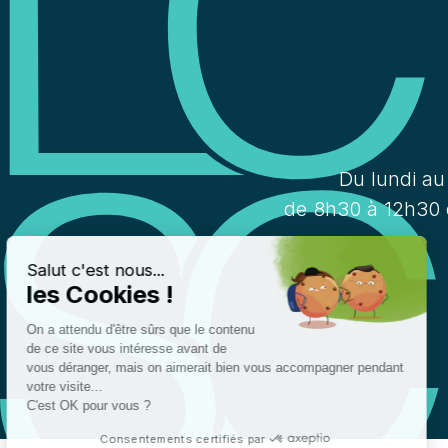
Du lundi au
de 8h30 à 12h30 
Salut c'est nous...
les Cookies !
On a attendu d'être sûrs que le contenu
de ce site vous intéresse avant de
vous déranger, mais on aimerait bien vous accompagner pendant
votre visite...
C'est OK pour vous ?
Consentements certifiés par