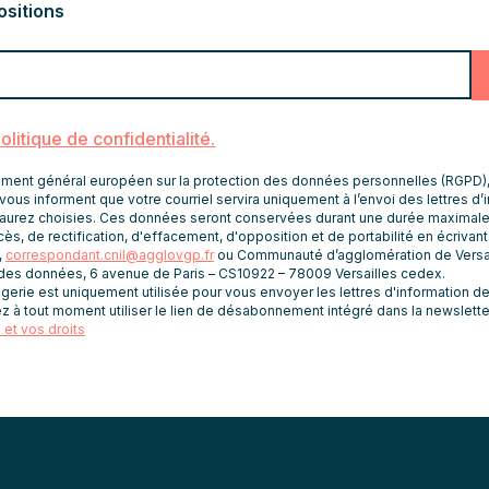
ositions
politique de confidentialité.
nt général européen sur la protection des données personnelles (RGPD), le
vous informent que votre courriel servira uniquement à l’envoi des lettres d’
aurez choisies. Ces données seront conservées durant une durée maximale
ès, de rectification, d'effacement, d'opposition et de portabilité en écrivan
,
correspondant.cnil@agglovgp.fr
ou Communauté d’agglomération de Versai
 des données, 6 avenue de Paris – CS10922 – 78009 Versailles cedex.
rie est uniquement utilisée pour vous envoyer les lettres d'information de 
z à tout moment utiliser le lien de désabonnement intégré dans la newslette
et vos droits