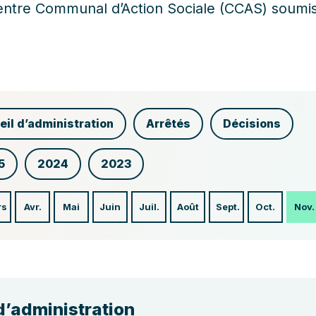
entre Communal d’Action Sociale (CCAS) soumis 
eil d’administration
Arrêtés
Décisions
5
2024
2023
rs
Avr.
Mai
Juin
Juil.
Août
Sept.
Oct.
Nov.
d’administration