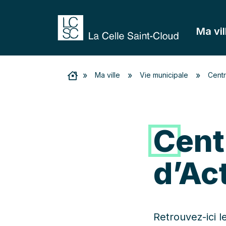
Ma vil
»
»
»
Ma ville
Vie municipale
Centr
Cent
d’Ac
Retrouvez-ici le