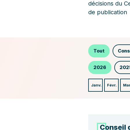
décisions du C
de publication
Tout
Cons
2026
202
Janv.
Févr.
Ma
Conseil 