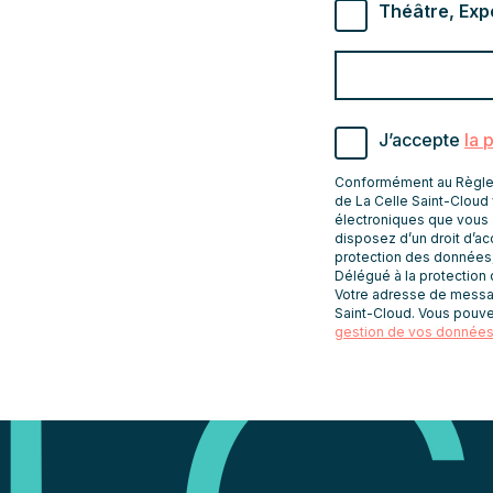
Théâtre, Exp
Valider
Indiquez
pour
l'adresse
s'abonner
email
J’accepte
la 
pour
recevoir
Conformément au Règleme
les
de La Celle Saint-Cloud 
électroniques que vous 
newsletters
disposez d’un droit d’acc
protection des données
Délégué à la protection
Votre adresse de message
Saint-Cloud. Vous pouve
gestion de vos données 