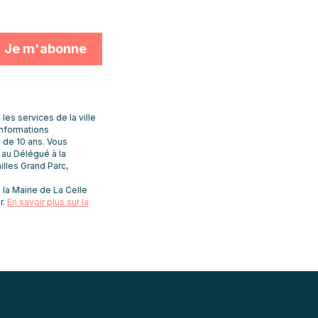
s services de la ville
informations
 de 10 ans. Vous
t au Délégué à la
lles Grand Parc,
la Mairie de La Celle
r.
En savoir plus sur la