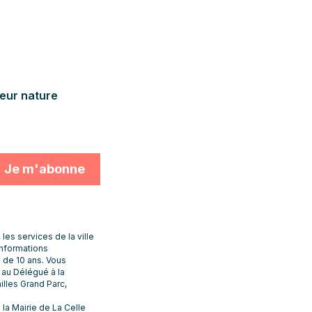
deur nature
s services de la ville
informations
 de 10 ans. Vous
t au Délégué à la
lles Grand Parc,
la Mairie de La Celle