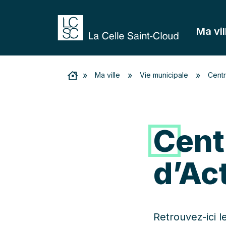
Ma vil
»
»
»
Ma ville
Vie municipale
Centr
Cent
d’Ac
Retrouvez-ici le