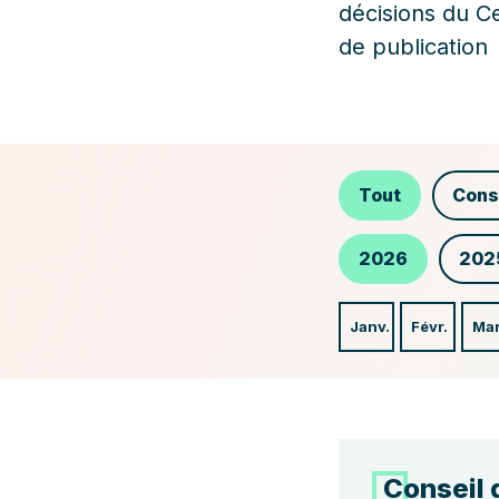
décisions du C
de publication
Tout
Cons
2026
202
Janv.
Févr.
Ma
Conseil 