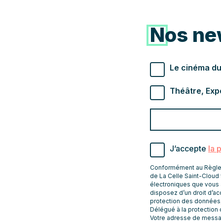
Nos ne
Types de newslette
Le cinéma du
Théâtre, Exp
Valider
Indiquez
pour
l'adresse
s'abonner
email
J’accepte
la 
pour
recevoir
Conformément au Règleme
les
de La Celle Saint-Cloud 
électroniques que vous 
newsletters
disposez d’un droit d’acc
protection des données
Délégué à la protection
Votre adresse de message