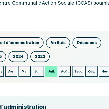
entre Communal d’Action Sociale (CCAS) soumis 
eil d’administration
Arrêtés
Décisions
5
2024
2023
rs
Avr.
Mai
Juin
Juil.
Août
Sept.
Oct.
Nov.
d’administration