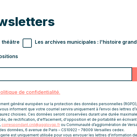
wsletters
r souhaités
 théâtre
Les archives municipales : l'histoire gran
ositions
politique de confidentialité.
nt général européen sur la protection des données personnelles (RGPD), le
vous informent que votre courriel servira uniquement à l’envoi des lettres d’
aurez choisies. Ces données seront conservées durant une durée maximale
ès, de rectification, d'effacement, d'opposition et de portabilité en écrivan
,
correspondant.cnil@agglovgp.fr
ou Communauté d’agglomération de Versai
 des données, 6 avenue de Paris – CS10922 – 78009 Versailles cedex.
rie est uniquement utilisée pour vous envoyer les lettres d'information de 