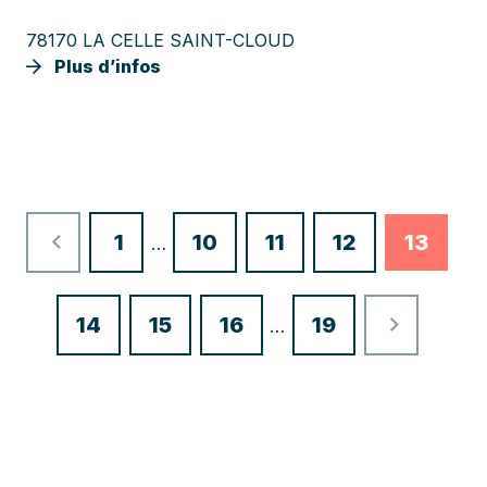
78170 LA CELLE SAINT-CLOUD
Plus d’infos
Page
1
10
11
12
13
…
précédente
Page
14
15
16
19
…
suivante