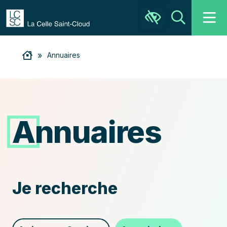
Ouvrir la barre d’outils
Recher
»
Annuaires
Annuaires
Recherchez
Je recherche
le
service