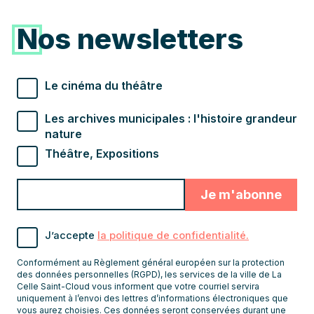
Nos newsletters
Types de newsletter souhaités
Le cinéma du théâtre
Les archives municipales : l'histoire grandeur
nature
Théâtre, Expositions
Valider
Indiquez
pour
l'adresse
s'abonner
email
J’accepte
la politique de confidentialité.
pour
recevoir
Conformément au Règlement général européen sur la protection
les
des données personnelles (RGPD), les services de la ville de La
Celle Saint-Cloud vous informent que votre courriel servira
newsletters
uniquement à l’envoi des lettres d’informations électroniques que
vous aurez choisies. Ces données seront conservées durant une