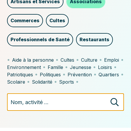
Artisans et Services
Associations
ou
le
Commerces
Cultes
produit
dans
Professionnels de Santé
Restaurants
nos
•
•
•
•
•
Aide à la personne
Cultes
Culture
Emploi
annuaires.
•
•
•
•
Environnement
Famille
Jeunesse
Loisirs
•
•
•
•
Patriotiques
Politiques
Prévention
Quartiers
•
•
•
Scolaire
Solidarité
Sports