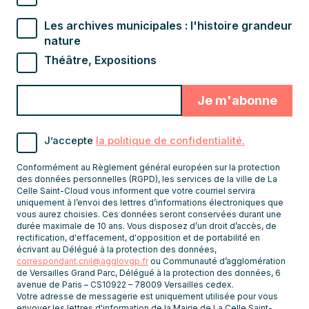
Les archives municipales : l'histoire grandeur
nature
Théâtre, Expositions
Valider
Indiquez
pour
l'adresse
s'abonner
email
J’accepte
la politique de confidentialité.
pour
recevoir
Conformément au Règlement général européen sur la protection
les
des données personnelles (RGPD), les services de la ville de La
Celle Saint-Cloud vous informent que votre courriel servira
newsletters
uniquement à l’envoi des lettres d’informations électroniques que
vous aurez choisies. Ces données seront conservées durant une
durée maximale de 10 ans. Vous disposez d’un droit d’accès, de
rectification, d'effacement, d'opposition et de portabilité en
écrivant au Délégué à la protection des données,
correspondant.cnil@agglovgp.fr
ou Communauté d’agglomération
de Versailles Grand Parc, Délégué à la protection des données, 6
avenue de Paris – CS10922 – 78009 Versailles cedex.
Votre adresse de messagerie est uniquement utilisée pour vous
envoyer les lettres d'information de la Mairie de La Celle Saint-