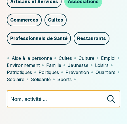
Artisans et Services
Associations
ou
le
Commerces
Cultes
produit
dans
Professionnels de Santé
Restaurants
nos
•
•
•
•
•
Aide à la personne
Cultes
Culture
Emploi
annuaires.
•
•
•
•
Environnement
Famille
Jeunesse
Loisirs
•
•
•
•
Patriotiques
Politiques
Prévention
Quartiers
•
•
•
Scolaire
Solidarité
Sports