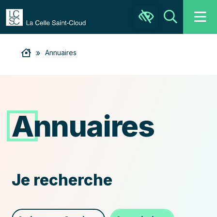
Ouvrir la barre d’outils
Recher
»
Annuaires
Annuaires
Recherchez
Je recherche
le
service