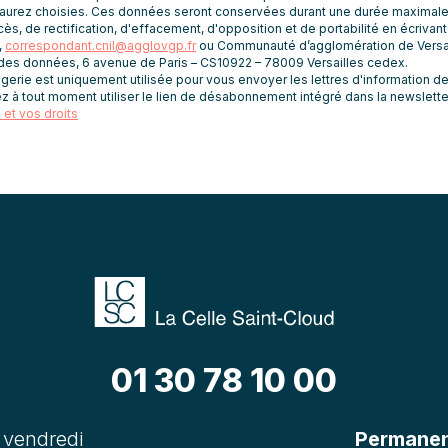
aurez choisies. Ces données seront conservées durant une durée maximale
ès, de rectification, d'effacement, d'opposition et de portabilité en écrivan
,
correspondant.cnil@agglovgp.fr
ou Communauté d’agglomération de Versai
 des données, 6 avenue de Paris – CS10922 – 78009 Versailles cedex.
rie est uniquement utilisée pour vous envoyer les lettres d'information de 
z à tout moment utiliser le lien de désabonnement intégré dans la newslette
et vos droits
01 30 78 10 00
 vendredi
Permanenc