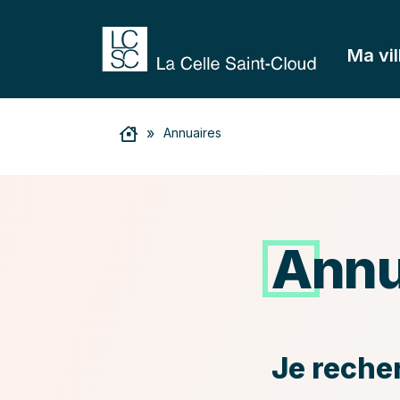
Ma vil
»
Annuaires
Annu
Reche
Je reche
le