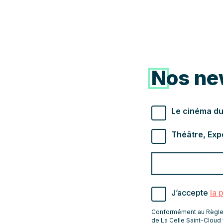
Nos ne
Types de newslette
Le cinéma du
Théâtre, Exp
Valider
Indiquez
pour
l'adresse
s'abonner
email
J’accepte
la 
pour
recevoir
Conformément au Règleme
les
de La Celle Saint-Cloud 