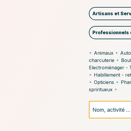
servic
Artisans et Ser
ou
Professionnels 
le
•
•
Animaux
Auto
produi
•
charcuterie
Boul
Electroménager - 
dans
•
Habillement - re
•
•
Opticiens
Pha
nos
•
spriritueux
annuai