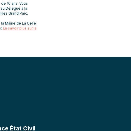
 de 10 ans. Vous
t au Délégué à la
lles Grand Parc,
la Mairie de La Celle
r.
En savoir plus sur la
e État Civil