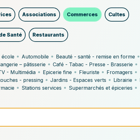
e
vices
Associations
Commerces
Cultes
de Santé
Restaurants
•
•
 école
Automobile
Beauté - santé - remise en forme
t
•
•
angerie – pâtisserie
Café - Tabac - Presse - Brasserie
•
•
•
•
TV - Multimédia
Epicerie fine
Fleuriste
Fromagers
•
•
•
touches - pressing
Jardins - Espaces verts
Librairie
•
•
•
rmacie
Stations services
Supermarchés et épiceries
res.