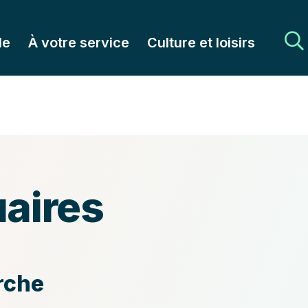
le
À votre service
Culture et loisirs
aires
rchez
rche