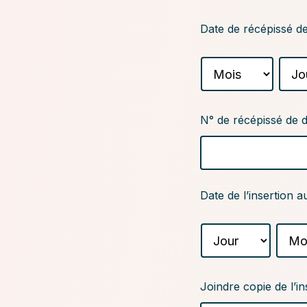
Date de récépissé de
Mois
Jour
N°
N° de récépissé de d
de
récépissé
de
déclaration
Date
Date de l’insertion au
de
l'insertion
Jour
Mois
au
journal
officiel
Joindre
Joindre copie de l’in
copie