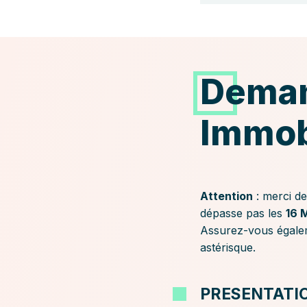
Deman
Immob
Attention
: merci de
dépasse pas les
16 
Assurez-vous égaleme
astérisque.
PRESENTATIO