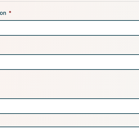
ion
*