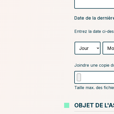
Date de la derniè
Entrez la date ci-de
Jour
Mois
Joindre
Joindre une copie d
une
copie
du
Taille max. des fichi
compte-
rendu
de
OBJET DE L'
la