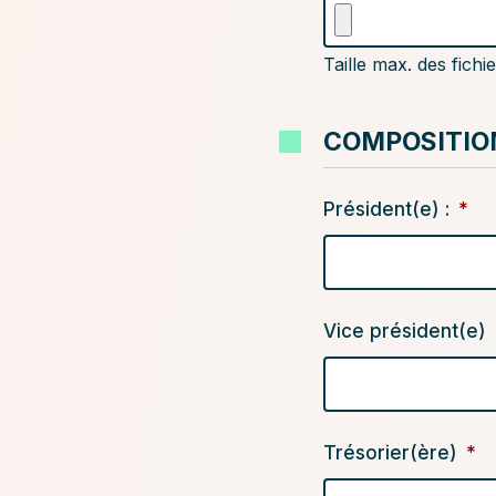
de
l'insertion
Taille max. des fichi
COMPOSITIO
Président(e) :
*
Vice président(e)
Trésorier(ère)
*