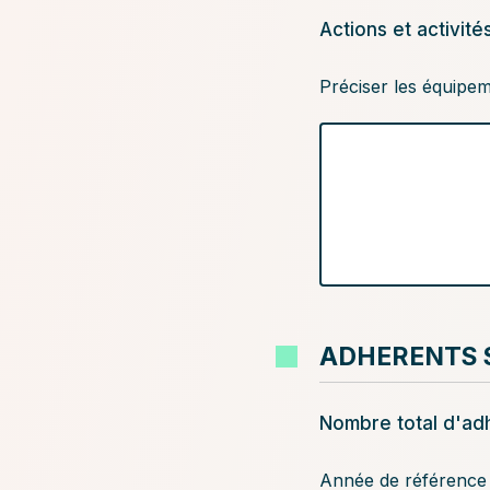
dernière
Actions et activit
assemblée
générale
Préciser les équipem
ADHERENTS SU
Nombre total d'ad
Année de référence 