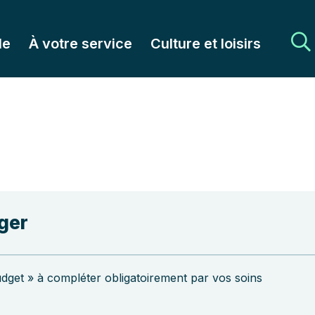
le
À votre service
Culture et loisirs
ger
udget » à compléter obligatoirement par vos soins