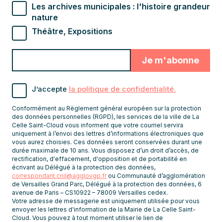
Les archives municipales : l'histoire grandeur
nature
Théâtre, Expositions
Valider
Indiquez
pour
l'adresse
s'abonner
email
J’accepte
la politique de confidentialité.
pour
recevoir
Conformément au Règlement général européen sur la protection
les
des données personnelles (RGPD), les services de la ville de La
Celle Saint-Cloud vous informent que votre courriel servira
newsletters
uniquement à l’envoi des lettres d’informations électroniques que
vous aurez choisies. Ces données seront conservées durant une
durée maximale de 10 ans. Vous disposez d’un droit d’accès, de
rectification, d'effacement, d'opposition et de portabilité en
écrivant au Délégué à la protection des données,
correspondant.cnil@agglovgp.fr
ou Communauté d’agglomération
de Versailles Grand Parc, Délégué à la protection des données, 6
avenue de Paris – CS10922 – 78009 Versailles cedex.
Votre adresse de messagerie est uniquement utilisée pour vous
envoyer les lettres d'information de la Mairie de La Celle Saint-
Cloud. Vous pouvez à tout moment utiliser le lien de