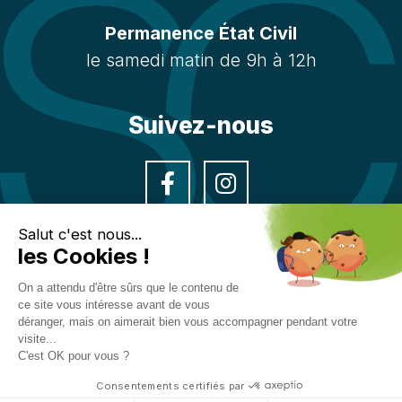
Permanence État Civil
le samedi matin de 9h à 12h
Suivez-nous
Facebook
Instagra
Salut c'est nous...
les Cookies !
On a attendu d'être sûrs que le contenu de
ce site vous intéresse avant de vous
Politique de confidentialité
Mentions légales
déranger, mais on aimerait bien vous accompagner pendant votre
Accessibilité : partiellement conforme
Crédits
visite...
C'est OK pour vous ?
CGU
Consentements certifiés par