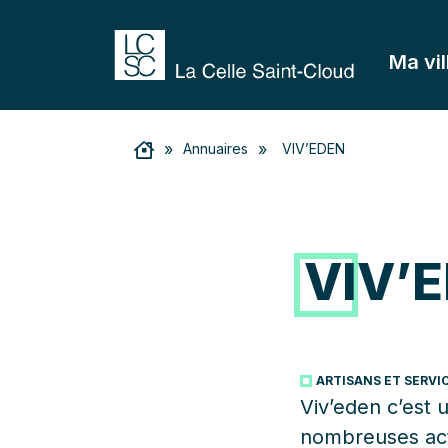
Ma vil
»
»
Annuaires
VIV’EDEN
VIV’
ARTISANS ET SERVI
Viv’eden c’est 
nombreuses act