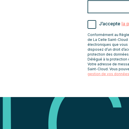
Valider
Indiquez
pour
l'adresse
s'abonner
email
J’accepte
la 
pour
recevoir
Conformément au Règleme
les
de La Celle Saint-Cloud 
électroniques que vous 
newsletters
Veuillez indiqu
disposez d’un droit d’acc
protection des données
Délégué à la protection
Votre adresse de message
Saint-Cloud. Vous pouve
gestion de vos données 