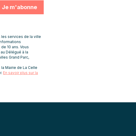
s services de la ville
informations
 de 10 ans. Vous
t au Délégué à la
lles Grand Parc,
la Mairie de La Celle
que de
r.
En savoir plus sur la