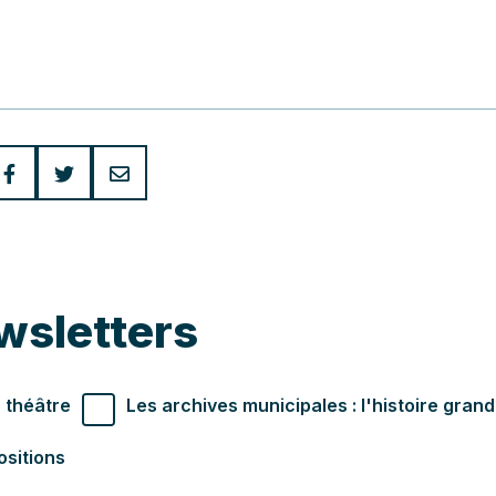
wsletters
r souhaités
 théâtre
Les archives municipales : l'histoire gran
ositions