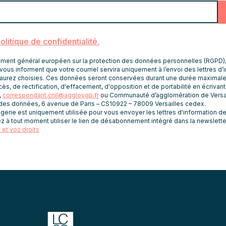
politique de confidentialité.
nt général européen sur la protection des données personnelles (RGPD), le
vous informent que votre courriel servira uniquement à l’envoi des lettres d’
aurez choisies. Ces données seront conservées durant une durée maximale
er la somme en chiffres
ès, de rectification, d'effacement, d'opposition et de portabilité en écrivan
RGPD
,
correspondant.cnil@agglovgp.fr
ou Communauté d’agglomération de Versai
 des données, 6 avenue de Paris – CS10922 – 78009 Versailles cedex.
rie est uniquement utilisée pour vous envoyer les lettres d'information de 
J’accepte la politi
z à tout moment utiliser le lien de désabonnement intégré dans la newslette
et vos droits
confidentialité.