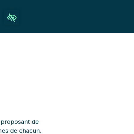
Ouvrir la barre d’outils
Recherche
s proposant de
mes de chacun.