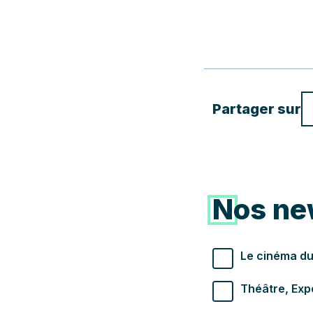
Téléphone
Partager sur
Votre nom
Votre message
Nos ne
Types de newslette
Le cinéma du
Théâtre, Exp