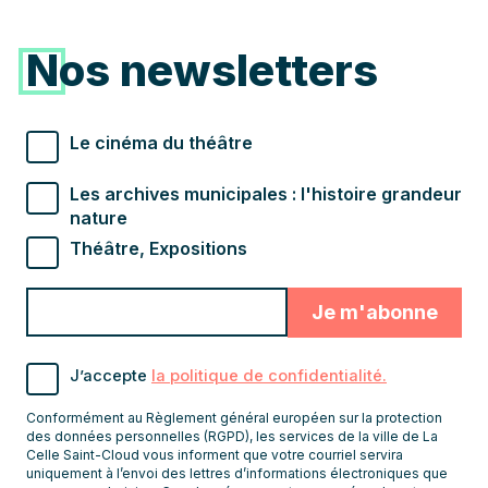
Nos newsletters
Types de newsletter souhaités
Le cinéma du théâtre
Les archives municipales : l'histoire grandeur
nature
Théâtre, Expositions
Valider
Indiquez
pour
l'adresse
s'abonner
email
J’accepte
la politique de confidentialité.
pour
recevoir
Conformément au Règlement général européen sur la protection
les
des données personnelles (RGPD), les services de la ville de La
Celle Saint-Cloud vous informent que votre courriel servira
newsletters
uniquement à l’envoi des lettres d’informations électroniques que