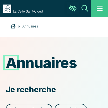
Ouvrir la barre d’outils
Recher
»
Annuaires
Annuaires
Recherchez
Je recherche
le
service