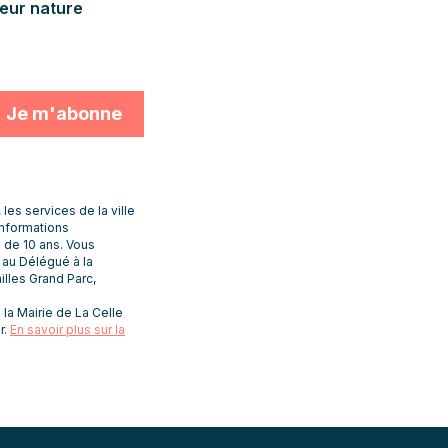
deur nature
s services de la ville
informations
 de 10 ans. Vous
t au Délégué à la
lles Grand Parc,
la Mairie de La Celle
que de
r.
En savoir plus sur la