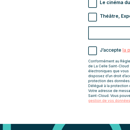
Types de newslette
Le cinéma du
Théâtre, Exp
Valider
Indiquez
pour
l'adresse
s'abonner
email
J’accepte
la 
pour
recevoir
Conformément au Règleme
les
de La Celle Saint-Cloud 
électroniques que vous 
newsletters
Veuillez indiqu
disposez d’un droit d’acc
protection des données
Délégué à la protection
Votre adresse de message
Saint-Cloud. Vous pouve
gestion de vos données 