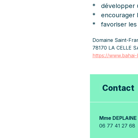
* développer u
* encourager le
* favoriser les
Domaine Saint-Fran
78170 LA CELLE 
https://www.bahai-l
Contact
Mme DEPLAINE 
06 77 41 27 68