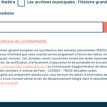
r souhaités
 théâtre
Les archives municipales : l'histoire gran
ositions
politique de confidentialité.
nt général européen sur la protection des données personnelles (RGPD), le
vous informent que votre courriel servira uniquement à l’envoi des lettres d’
aurez choisies. Ces données seront conservées durant une durée maximale
er la somme en chiffres
ès, de rectification, d'effacement, d'opposition et de portabilité en écrivan
RGPD
,
correspondant.cnil@agglovgp.fr
ou Communauté d’agglomération de Versai
 des données, 6 avenue de Paris – CS10922 – 78009 Versailles cedex.
rie est uniquement utilisée pour vous envoyer les lettres d'information de 
J’accepte la politi
z à tout moment utiliser le lien de désabonnement intégré dans la newslette
et vos droits
confidentialité.