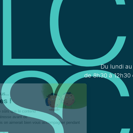
Du lundi au
de 8h30 à 12h30 
Salut c'est nous...
les Cookies !
On a attendu d'être sûrs que le contenu
de ce site vous intéresse avant de
vous déranger, mais on aimerait bien vous accompagner pendant
votre visite...