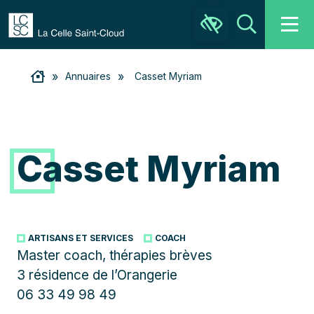
Ouvrir la barre d’outils
Recher
»
»
Annuaires
Casset Myriam
Casset Myriam
ARTISANS ET SERVICES
COACH
Master coach, thérapies brèves
3 résidence de l’Orangerie
06 33 49 98 49