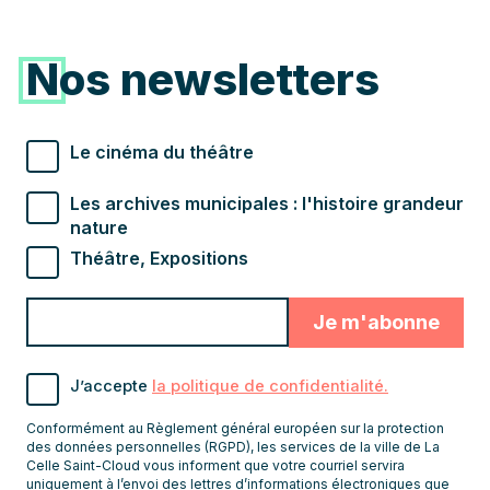
Nos newsletters
Types de newsletter souhaités
Le cinéma du théâtre
Les archives municipales : l'histoire grandeur
nature
Théâtre, Expositions
Valider
Indiquez
pour
l'adresse
s'abonner
email
J’accepte
la politique de confidentialité.
pour
recevoir
Conformément au Règlement général européen sur la protection
les
des données personnelles (RGPD), les services de la ville de La
Celle Saint-Cloud vous informent que votre courriel servira
newsletters
uniquement à l’envoi des lettres d’informations électroniques que