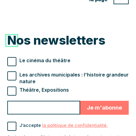
Nos newsletters
Types de newsletter souhaités
Le cinéma du théâtre
Les archives municipales : l'histoire grandeur
nature
Théâtre, Expositions
Veuillez indiquer la somme
RGPD
Valider
Indiquez
en chiffres
pour
l'adresse
s'abonner
email
J’accepte la
J’accepte
la politique de confidentialité.
pour
politique de
recevoir