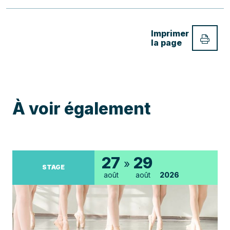
Imprimer
la page
À voir également
27
29
»
STAGE
août
août
2026