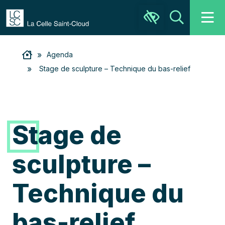
Ouvrir la barre d’outils
Recher
»
Agenda
»
Stage de sculpture – Technique du bas-relief
Stage de
sculpture –
Technique du
bas-relief