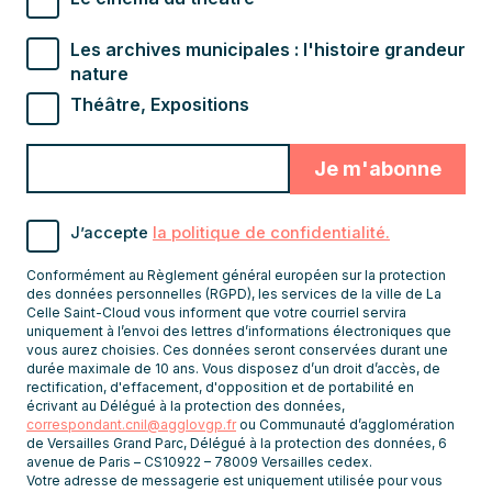
Les archives municipales : l'histoire grandeur
nature
Théâtre, Expositions
Valider
Indiquez
pour
l'adresse
s'abonner
email
J’accepte
la politique de confidentialité.
pour
recevoir
Conformément au Règlement général européen sur la protection
les
des données personnelles (RGPD), les services de la ville de La
Celle Saint-Cloud vous informent que votre courriel servira
newsletters
uniquement à l’envoi des lettres d’informations électroniques que
vous aurez choisies. Ces données seront conservées durant une
durée maximale de 10 ans. Vous disposez d’un droit d’accès, de
rectification, d'effacement, d'opposition et de portabilité en
écrivant au Délégué à la protection des données,
correspondant.cnil@agglovgp.fr
ou Communauté d’agglomération
de Versailles Grand Parc, Délégué à la protection des données, 6
avenue de Paris – CS10922 – 78009 Versailles cedex.
Votre adresse de messagerie est uniquement utilisée pour vous