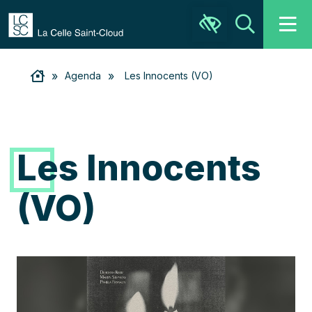
Ouvrir la barre d’outils
Recher
»
»
Agenda
Les Innocents (VO)
Les Innocents
(VO)