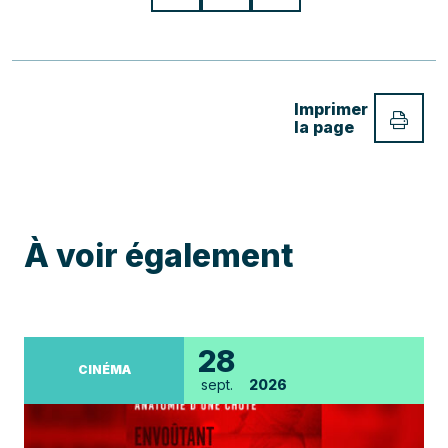
Imprimer
la page
À voir également
28
CINÉMA
sept.
2026