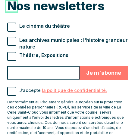
Nos newsletters
Types de newsletter souhaités
Le cinéma du théâtre
Les archives municipales : l'histoire grandeur
nature
Théâtre, Expositions
Valider
Indiquez
pour
l'adresse
s'abonner
email
J’accepte
la politique de confidentialité.
pour
recevoir
Conformément au Règlement général européen sur la protection
les
des données personnelles (RGPD), les services de la ville de La
Celle Saint-Cloud vous informent que votre courriel servira
newsletters
uniquement à l’envoi des lettres d’informations électroniques que
vous aurez choisies. Ces données seront conservées durant une
durée maximale de 10 ans. Vous disposez d’un droit d’accès, de
rectification, d'effacement, d'opposition et de portabilité en