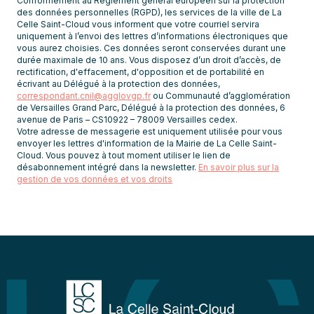
Conformément au Règlement général européen sur la protection
les
des données personnelles (RGPD), les services de la ville de La
Celle Saint-Cloud vous informent que votre courriel servira
newsletters
uniquement à l’envoi des lettres d’informations électroniques que
vous aurez choisies. Ces données seront conservées durant une
durée maximale de 10 ans. Vous disposez d’un droit d’accès, de
rectification, d'effacement, d'opposition et de portabilité en
écrivant au Délégué à la protection des données,
correspondant.cnil@agglovgp.fr
ou Communauté d’agglomération
de Versailles Grand Parc, Délégué à la protection des données, 6
avenue de Paris – CS10922 – 78009 Versailles cedex.
Votre adresse de messagerie est uniquement utilisée pour vous
envoyer les lettres d'information de la Mairie de La Celle Saint-
Cloud. Vous pouvez à tout moment utiliser le lien de
désabonnement intégré dans la newsletter.
En savoir plus sur la
gestion de vos données et vos droits