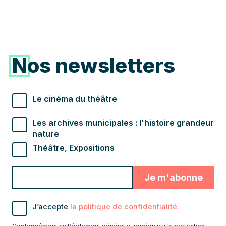
Nos newsletters
Types de newsletter souhaités
Le cinéma du théâtre
Les archives municipales : l'histoire grandeur
nature
Théâtre, Expositions
Valider
Indiquez
pour
l'adresse
s'abonner
email
J’accepte
la politique de confidentialité.
pour
recevoir