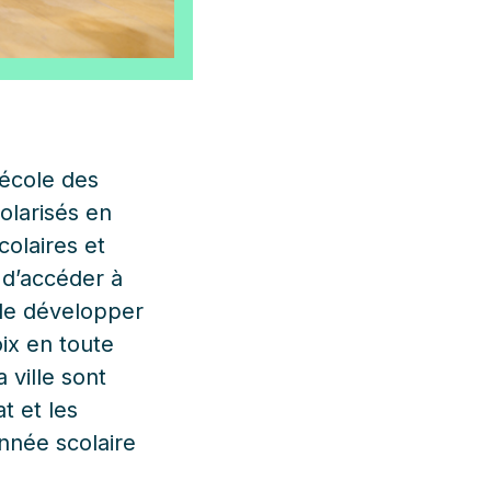
 école des
olarisés en
colaires et
t d’accéder à
 de développer
oix en toute
 ville sont
t et les
année scolaire