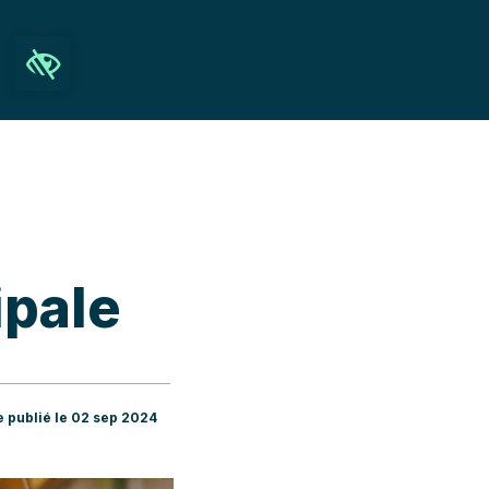
Ouvrir la barre d’outils
Recherche
ipale
e publié le 02 sep 2024