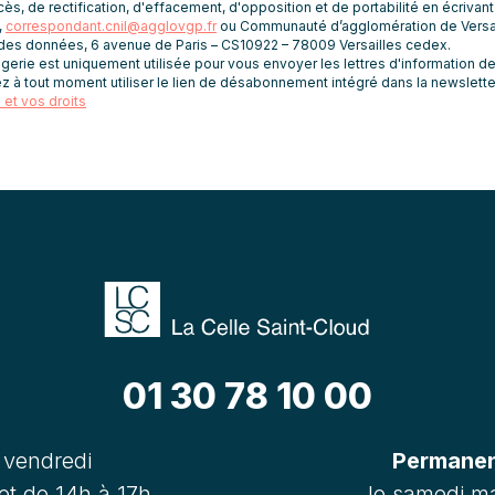
ès, de rectification, d'effacement, d'opposition et de portabilité en écrivan
,
correspondant.cnil@agglovgp.fr
ou Communauté d’agglomération de Versai
 des données, 6 avenue de Paris – CS10922 – 78009 Versailles cedex.
rie est uniquement utilisée pour vous envoyer les lettres d'information de 
z à tout moment utiliser le lien de désabonnement intégré dans la newslette
et vos droits
01 30 78 10 00
 vendredi
Permanenc
et de 14h à 17h
le samedi ma