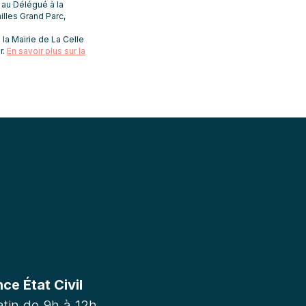
t au Délégué à la
lles Grand Parc,
la Mairie de La Celle
r.
En savoir plus sur la
e État Civil
tin de 9h à 12h