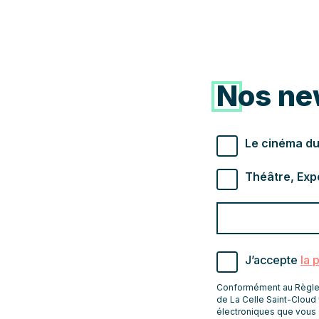
Nos ne
Types de newslette
Le cinéma du
Théâtre, Exp
Valider
Indiquez
pour
l'adresse
s'abonner
email
J’accepte
la 
pour
recevoir
Conformément au Règleme
les
de La Celle Saint-Cloud 
électroniques que vous 
newsletters