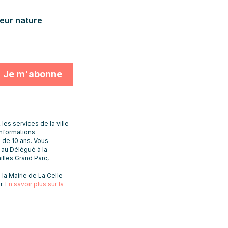
deur nature
s services de la ville
informations
 de 10 ans. Vous
t au Délégué à la
lles Grand Parc,
la Mairie de La Celle
r.
En savoir plus sur la