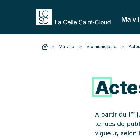
Ma vil
»
»
»
Ma ville
Vie municipale
Actes
Acte
er
À partir du 1
j
tenues de publi
vigueur, selon