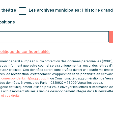
r souhaités
 théâtre
Les archives municipales : l'histoire gran
ositions
politique de confidentialité.
nt général européen sur la protection des données personnelles (RGPD), le
vous informent que votre courriel servira uniquement à l’envoi des lettres d’
aurez choisies. Ces données seront conservées durant une durée maximale
ès, de rectification, d'effacement, d'opposition et de portabilité en écrivan
,
correspondant.cnil@agglovgp.fr
ou Communauté d’agglomération de Versai
 des données, 6 avenue de Paris – CS10922 – 78009 Versailles cedex.
rie est uniquement utilisée pour vous envoyer les lettres d'information de 
z à tout moment utiliser le lien de désabonnement intégré dans la newslette
et vos droits