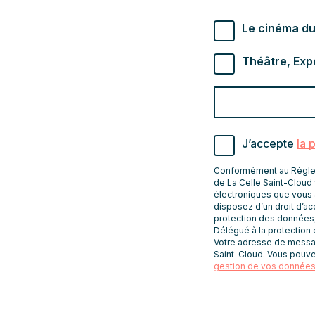
Types de newslette
Le cinéma du
Théâtre, Exp
Valider
Indiquez
pour
l'adresse
s'abonner
email
J’accepte
la 
pour
recevoir
Conformément au Règleme
les
de La Celle Saint-Cloud 
électroniques que vous 
newsletters
disposez d’un droit d’acc
protection des données
Délégué à la protection
Votre adresse de message
Saint-Cloud. Vous pouve
gestion de vos données 