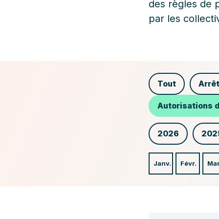
des règles de p
par les collect
Tout
Arrê
Autorisations 
2026
202
Janv.
Févr.
Ma