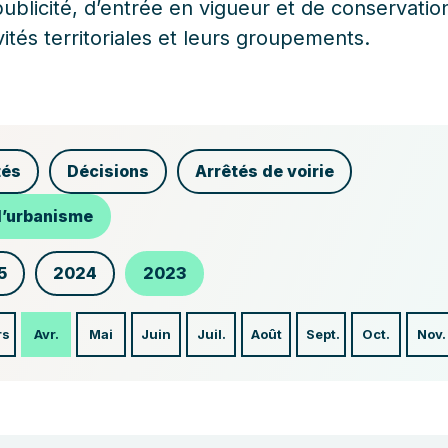
ublicité, d’entrée en vigueur et de conservatio
ivités territoriales et leurs groupements.
tés
Décisions
Arrêtés de voirie
d’urbanisme
5
2024
2023
rs
Avr.
Mai
Juin
Juil.
Août
Sept.
Oct.
Nov.