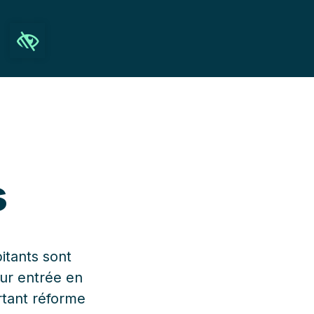
Ouvrir la barre d’outils
Recherche
s
itants sont
eur entrée en
rtant réforme